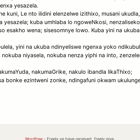
genxa yesazela.
 kuni, Le nto ilidini elenzelwe izithixo, musani ukudl
a yesazela; kuba umhlaba lo ngoweNkosi, nenzalisek
esiso esakho wena; sisesomnye lowo. Kuba yini na ukub
ulela, yini na ukuba ndinyeliswe ngenxa yoko ndikubu
nokuba niyasela, nokuba nenza yiphi na into, zenzelen
akumaYuda, nakumaGrike, nakulo ibandla likaThixo;
sa bonke ezintweni zonke, ndingafuni okwam ukulunge
Wordfree
- Freely ye have received, freely give.