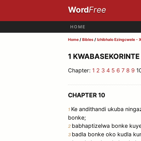
Word
Free
HOME
Home
/
Bibles
/
Izhibhalo Ezingcwele - 
1 KWABASEKORINTE
Chapter:
1
2
3
4
5
6
7
8
9
1
CHAPTER 10
Ke andithandi ukuba ninga
1
bonke;
babhaptizelwa bonke kuye 
2
badla bonke oko kudla k
3