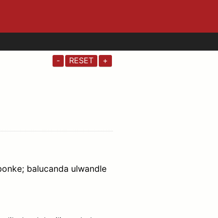
-
RESET
+
 bonke; balucanda ulwandle