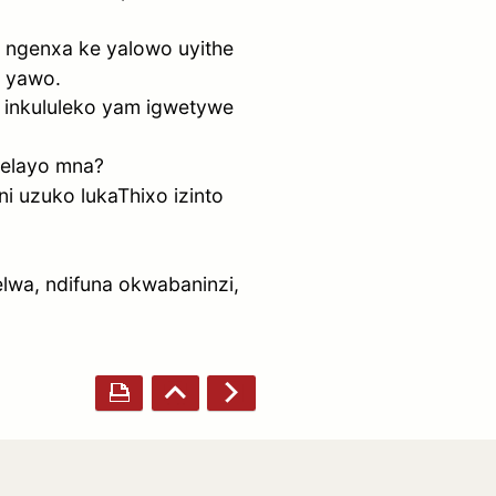
a, ngenxa ke yalowo uyithe
o yawo.
a inkululeko yam igwetywe
lelayo mna?
i uzuko lukaThixo izinto
lwa, ndifuna okwabaninzi,