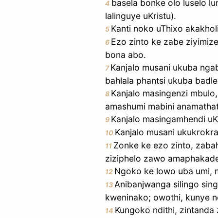
basela bonke olo luselo lu
4
lalinguye uKristu).
Kanti noko uThixo akakho
5
Ezo zinto ke zabe ziyimiz
6
bona abo.
Kanjalo musani ukuba nga
7
bahlala phantsi ukuba badl
Kanjalo masingenzi mbul
8
amashumi mabini anamathat
Kanjalo masingamhendi uKr
9
Kanjalo musani ukukrokra
10
Zonke ke ezo zinto, zabah
11
ziziphelo zawo amaphakade
Ngoko ke lowo uba umi, 
12
Anibanjwanga silingo sin
13
kweninako; owothi, kunye ne
Kungoko ndithi, zintanda 
14