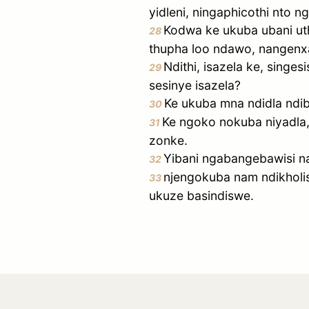
yidleni, ningaphicothi nto n
Kodwa ke ukuba ubani uthe
28
thupha loo ndawo, nangenx
Ndithi, isazela ke, sing
29
sesinye isazela?
Ke ukuba mna ndidla ndib
30
Ke ngoko nokuba niyadla, 
31
zonke.
Yibani ngabangebawisi n
32
njengokuba nam ndikholi
33
ukuze basindiswe.