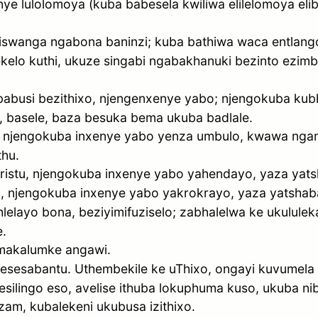
nye lulolomoya (kuba babesela kwiliwa elilelomoya elibe
liswanga ngabona baninzi; kuba bathiwa waca entlang
ekelo kuthi, ukuze singabi ngabakhanuki bezinto ezi
babusi bezithixo, njengenxenye yabo; njengokuba kub
e, basele, baza besuka bema ukuba badlale.
o, njengokuba inxenye yabo yenza umbulo, kwawa ng
hu.
istu, njengokuba inxenye yabo yahendayo, yaza yatsh
, njengokuba inxenye yabo yakrokrayo, yaza yatshaba
lelayo bona, beziyimifuziselo; zabhalelwa ke ukululek
.
makalumke angawi.
gesesabantu. Uthembekile ke uThixo, ongayi kuvumela
silingo eso, avelise ithuba lokuphuma kuso, ukuba ni
zam, kubalekeni ukubusa izithixo.