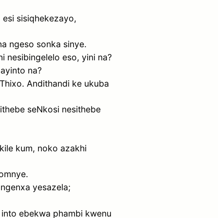
a esi sisiqhekezayo,
na ngeso sonka sinye.
nesibingelelo eso, yini na?
 ayinto na?
uThixo. Andithandi ke ukuba
thebe seNkosi nesithebe
ekile kum, noko azakhi
komnye.
 ngenxa yesazela;
 into ebekwa phambi kwenu