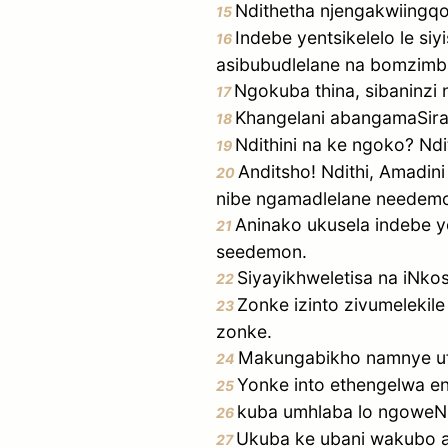
Ndithetha njengakwiingqon
15
Indebe yentsikelelo le siy
16
asibubudlelane na bomzimb
Ngokuba thina, sibaninzi
17
Khangelani abangamaSiray
18
Ndithini na ke ngoko? Ndit
19
Anditsho! Ndithi, Amadini
20
nibe ngamadlelane needemo
Aninako ukusela indebe 
21
seedemon.
Siyayikhweletisa na iNkos
22
Zonke izinto zivumelekil
23
zonke.
Makungabikho namnye u
24
Yonke into ethengelwa en
25
kuba umhlaba lo ngoweNk
26
Ukuba ke ubani wakubo a
27