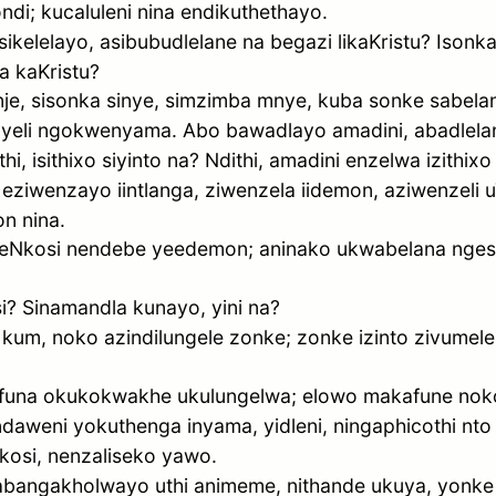
di; kucaluleni nina endikuthethayo.
isikelelayo, asibubudlelane na begazi likaKristu? Isonk
a kaKristu?
 nje, sisonka sinye, simzimba mnye, kuba sonke sabela
eli ngokwenyama. Abo bawadlayo amadini, abadlelani 
hi, isithixo siyinto na? Ndithi, amadini enzelwa izithixo
 eziwenzayo iintlanga, ziwenzela iidemon, aziwenzeli 
n nina.
yeNkosi nendebe yeedemon; aninako ukwabelana ngesi
i? Sinamandla kunayo, yini na?
e kum, noko azindilungele zonke; zonke izinto zivumel
funa okukokwakhe ukulungelwa; elowo makafune no
daweni yokuthenga inyama, yidleni, ningaphicothi nto
osi, nenzaliseko yawo.
bangakholwayo uthi animeme, nithande ukuya, yonke