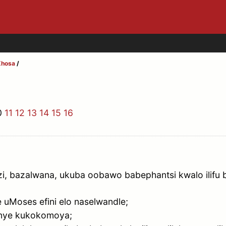
Xhosa
/
0
11
12
13
14
15
16
zi, bazalwana, ukuba oobawo babephantsi kwalo ilifu
uMoses efini elo naselwandle;
unye kukokomoya;