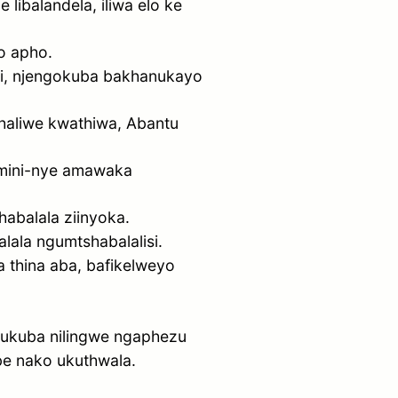
 libalandela, iliwa elo ke
o apho.
mbi, njengokuba bakhanukayo
haliwe kwathiwa, Abantu
amini-nye amawaka
abalala ziinyoka.
lala ngumtshabalalisi.
a thina aba, bafikelweyo
 ukuba nilingwe ngaphezu
be nako ukuthwala.